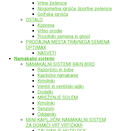
Vrtne zelenice
Nogometna igrišča, športne zelenice
Golfska igrišča
OSTALO
Koprena
Vrtno orodje
Trosilniki semena in gnojil
PRODAJNA MESTA TRAVNEGA SEMENA
OPTIMAX
NASVETI
Namakalni sistemi
NAMAKALNI SISTEMI RAIN BIRD
Razpršilci in šobe
Kapljično namakanje
Krmilniki
Ventili in ventilski jaški
Dodatki
MREŽENJE SOLEM
Krmilniki
Senzorji
Oddajniki
MINI KAPLJIČNI NAMAKALNI SISTEM
ZA DOMAČI VRT VRTIČKAR
ZALIVANJE HOZELOCK