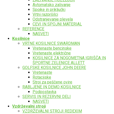
Avtomatsko zalivanje
Spojke in priključki
Vrtni razpršilci
Odstranjevanje plevela
CEVI IN SPOJNI MATERIAL
REFERENCE
NASVETI
Kosilnice
VRTNE KOSILNICE SWARDMAN
Vretenaste bencinske
Vretenaste električne
KOSILNICE ZA NOGOMETNA IGRIŠČA IN
ŠPORTNE ZELENICE ALLETT
GOLFSKE KOSILNICE JOHN DEERE
Vretenaste
Rotacijske
Stroj za peščene ovire
RABLJENE IN DEMO KOSILNICE
Podpostavka
SERVIS IN REZERVNI DELI
NASVETI
Vzdrževalni stroji
VZDRŽEVALNI STROJI REDEXIM