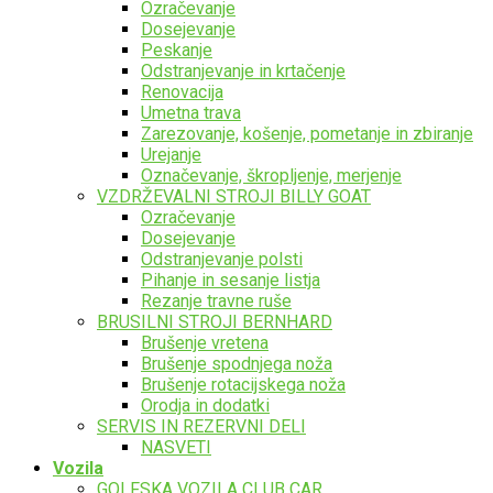
Ozračevanje
Dosejevanje
Peskanje
Odstranjevanje in krtačenje
Renovacija
Umetna trava
Zarezovanje, košenje, pometanje in zbiranje
Urejanje
Označevanje, škropljenje, merjenje
VZDRŽEVALNI STROJI BILLY GOAT
Ozračevanje
Dosejevanje
Odstranjevanje polsti
Pihanje in sesanje listja
Rezanje travne ruše
BRUSILNI STROJI BERNHARD
Brušenje vretena
Brušenje spodnjega noža
Brušenje rotacijskega noža
Orodja in dodatki
SERVIS IN REZERVNI DELI
NASVETI
Vozila
GOLFSKA VOZILA CLUB CAR