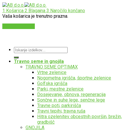
1
Košarica
2
Blagajna
3
Naročilo končano
Vaša košarica je trenutno prazna.
Nazaj v trgovino
Izdelava spletnih strani:
olioweb.si
AB d.o.o., Vse pravice pridržane - 2026
Išči:
Travno seme in gnojila
TRAVNO SEME OPTIMAX
Vrtne zelenice
Nogometna igrišča, športne zelenice
Golfska igrišča
Parki, mestne zelenice
Dosejevanje, obnova, regeneracija
Sončne in suhe lege, senčne lege
Travne poti, parkirišča
Travni tepihi, travna ruša
Hitra ozelenitev obcestnih površin, brežin,
gradbišč
GNOJILA