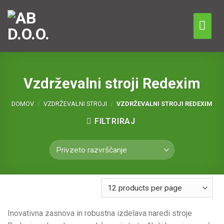
Skip
to
content
Vzdrževalni stroji Redexim
DOMOV
/
VZDRŽEVALNI STROJI
/
VZDRŽEVALNI STROJI REDEXIM
FILTRIRAJ
Inovativna zasnova in robustna izdelava naredi stroje