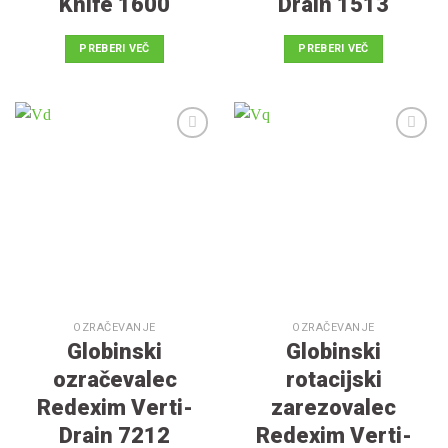
Knife 1600
Drain 1513
PREBERI VEČ
PREBERI VEČ
V
V
seznam
seznam
želja
želja
OZRAČEVANJE
OZRAČEVANJE
Globinski
Globinski
ozračevalec
rotacijski
Redexim Verti-
zarezovalec
Drain 7212
Redexim Verti-