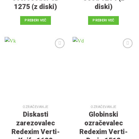
1275 (z diski)
diski)
PREBERI VEČ
PREBERI VEČ
V
V
seznam
seznam
želja
želja
OZRAČEVANJE
OZRAČEVANJE
Diskasti
Globinski
zarezovalec
ozračevalec
Redexim Verti-
Redexim Verti-