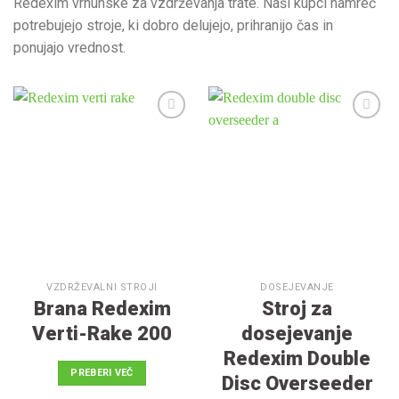
Redexim vrhunske za vzdrževanja trate. Naši kupci namreč
potrebujejo stroje, ki dobro delujejo, prihranijo čas in
ponujajo vrednost.
V
V
seznam
seznam
želja
želja
VZDRŽEVALNI STROJI
DOSEJEVANJE
Brana Redexim
Stroj za
Verti-Rake 200
dosejevanje
Redexim Double
PREBERI VEČ
Disc Overseeder