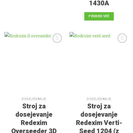
1430A
PREBERI VEČ
V
V
seznam
seznam
želja
želja
DOSEJEVANJE
DOSEJEVANJE
Stroj za
Stroj za
dosejevanje
dosejevanje
Redexim
Redexim Verti-
Overseeder 3D
Seed 1204 (z