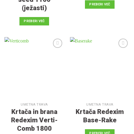
PREBERI VEČ
(ježasti)
PREBERI VEČ
V
V
seznam
seznam
želja
želja
UMETNA TRAVA
UMETNA TRAVA
Krtača in brana
Krtača Redexim
Redexim Verti-
Base-Rake
Comb 1800
PREBERI VEČ