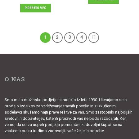
PREBERI VEČ
1
2
3
4
O NAS
Smo malo družinsko podjetje s tradicijo iz leta 1990. Ukvarjamo se s
prodajo izdelkov za vzdrževanje travnih površin in z izkušenimi
sodelavci skušamo najti prave rešitve za vas. Smo zastopniki najboljših
svetovnih dobaviteljev, katerih proizvodi vas ne bodo razočarali. Ker
vemo, da so za uspeh podjetja pomembni zadovoljni kupci, se na
vsakem koraku trudimo zadovoljiti vaše želje in potrebe.