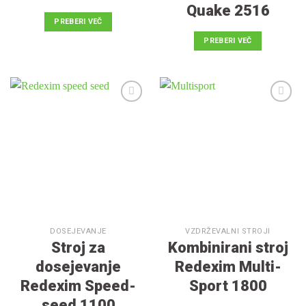
Quake 2516
PREBERI VEČ
PREBERI VEČ
V
V
seznam
seznam
želja
želja
DOSEJEVANJE
VZDRŽEVALNI STROJI
Stroj za
Kombinirani stroj
dosejevanje
Redexim Multi-
Redexim Speed-
Sport 1800
seed 1100