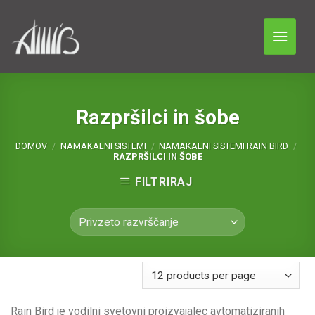
Skip
to
content
Razpršilci in šobe
DOMOV
/
NAMAKALNI SISTEMI
/
NAMAKALNI SISTEMI RAIN BIRD
/
RAZPRŠILCI IN ŠOBE
FILTRIRAJ
Rain Bird je vodilni svetovni proizvajalec avtomatiziranih