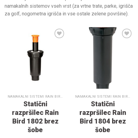
namakalnih sistemov vseh vrst (za vrtne trate, parke, igrišča
za golf, nogometna igrišča in vse ostale zelene površine).
V
V
seznam
seznam
želja
želja
NAMAKALNI SISTEMI RAIN BIRD
NAMAKALNI SISTEMI RAIN BIRD
Statični
Statični
razpršilec Rain
razpršilec Rain
Bird 1802 brez
Bird 1804 brez
šobe
šobe