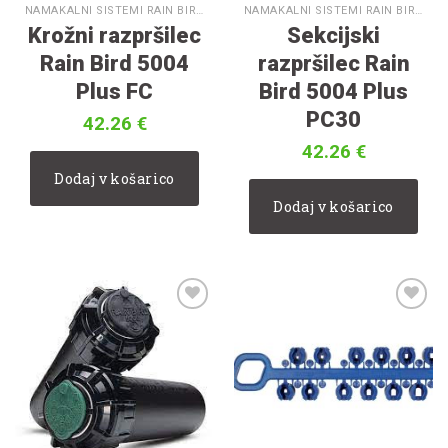
NAMAKALNI SISTEMI RAIN BIRD
NAMAKALNI SISTEMI RAIN BIRD
Krožni razpršilec
Sekcijski
Rain Bird 5004
razpršilec Rain
Plus FC
Bird 5004 Plus
PC30
42.26
€
42.26
€
Dodaj v košarico
Dodaj v košarico
V
V
seznam
seznam
želja
želja