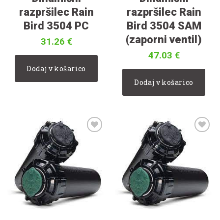
razpršilec Rain
razpršilec Rain
Bird 3504 PC
Bird 3504 SAM
(zaporni ventil)
31.26
€
47.03
€
Dodaj v košarico
Dodaj v košarico
V
V
seznam
seznam
želja
želja