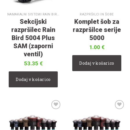
NAMAKALNI SISTEMI RAIN BIRD
RAZPRŠILCI IN ŠOBE
Sekcijski
Komplet šob za
razpršilec Rain
razpršilce serije
Bird 5004 Plus
5000
SAM (zaporni
1.00
€
ventil)
53.35
€
Dodaj v košarico
Dodaj v košarico
V
V
seznam
seznam
želja
želja