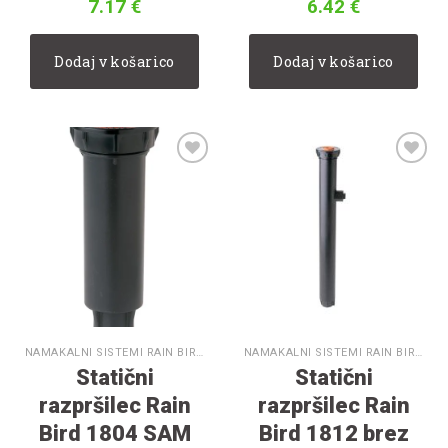
7.17
€
6.42
€
Dodaj v košarico
Dodaj v košarico
V
V
seznam
seznam
želja
želja
NAMAKALNI SISTEMI RAIN BIRD
NAMAKALNI SISTEMI RAIN BIRD
Statični
Statični
razpršilec Rain
razpršilec Rain
Bird 1804 SAM
Bird 1812 brez