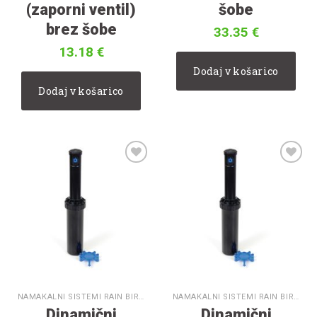
(zaporni ventil)
šobe
brez šobe
33.35
€
13.18
€
Dodaj v košarico
Dodaj v košarico
V
V
seznam
seznam
želja
želja
NAMAKALNI SISTEMI RAIN BIRD
NAMAKALNI SISTEMI RAIN BIRD
Dinamični
Dinamični