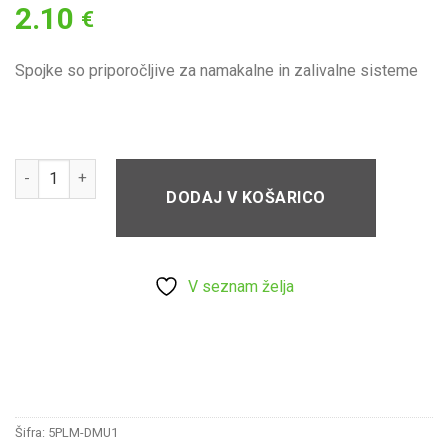
2.10
V
€
seznam
želja
Spojke so priporočljive za namakalne in zalivalne sisteme
Dvojna objemka 1" NN količina
DODAJ V KOŠARICO
V seznam želja
Šifra:
5PLM-DMU1