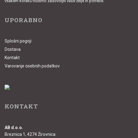
vsakem koraku trudimo zadovoljiti vaše želje in potrebe.
UPORABNO
Splošni pogoji
Dostava
Kontakt
Varovanje osebnih podatkov
KONTAKT
AB d.o.o.
Breznica 1, 4274 Žirovnica