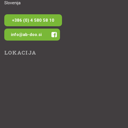
Slovenija
+386 (0) 4 580 58 10
info@ab-doo.si
LOKACIJA