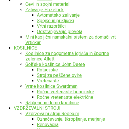
Cevi in spojni material
Zalivanje Hozelock
Avtomatsko zalivanje
Spojke in priključki
Vrtni razpršilci
Odstranjevanje plevela
Mini kapljični namakalni sistem za domači vrt
Vrtičkar
KOSILNICE
Kosilnice za nogometna igrišča in športne
zelenice Allett
Golfske kosilnice John Deere
Rotacijske
Stroj za peščene ovire
Vretenaste
Vrtne kosilnice Swardman
Ročne vretenaste bencinske
Ročne vretenaste električne
Rabljene in demo kosilnice
VZDRŽEVALNI STROJI
Vzdrževalni stroji Redexim
Označevanje, škropljenje, merjenje
Renovacija