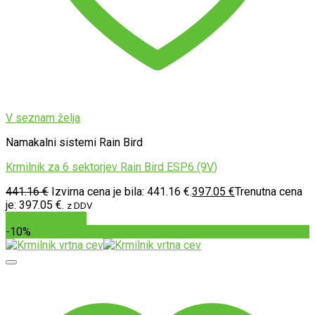
V seznam želja
Namakalni sistemi Rain Bird
Krmilnik za 6 sektorjev Rain Bird ESP6 (9V)
441.16
€
Izvirna cena je bila: 441.16 €.
397.05
€
Trenutna cena
je: 397.05 €.
z DDV
Dodaj v košarico
-10%