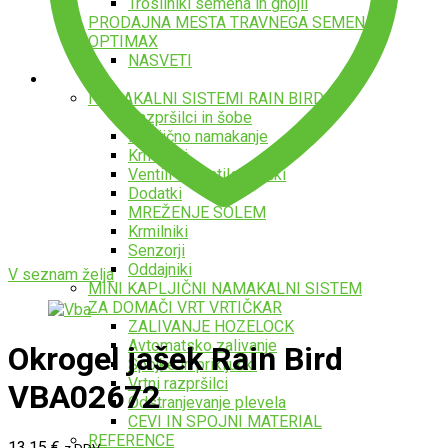
Trosilniki semena in gnojil
PRODAJNA MESTA TRAVNEGA SEMENA
OPTIMAX
NASVETI
Namakalni sistemi
NAMAKALNI SISTEMI RAIN BIRD
Razpršilci in šobe
Kapljično namakanje
Krmilniki
Ventili in ventilski jaški
Dodatki
MREŽENJE SOLEM
Krmilniki
Senzorji
Oddajniki
V seznam želja
MINI KAPLJIČNI NAMAKALNI SISTEM
ZA DOMAČI VRT VRTIČKAR
ZALIVANJE HOZELOCK
Avtomatsko zalivanje
Okrogel jašek Rain Bird
Spojke in priključki
Vrtni razpršilci
VBA02672
Odstranjevanje plevela
CEVI IN SPOJNI MATERIAL
REFERENCE
13.15
€