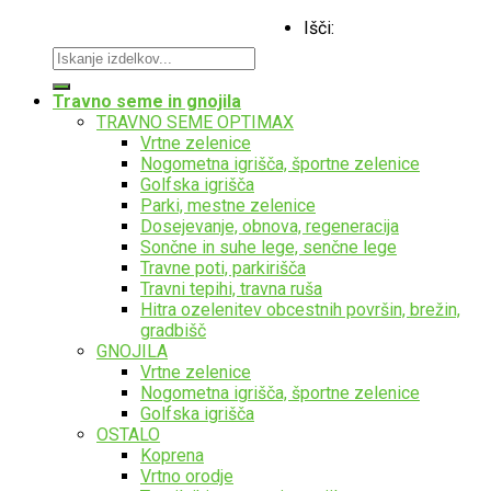
Izdelava spletnih strani:
olioweb.si
Išči:
AB d.o.o., Vse pravice pridržane - 2026
Travno seme in gnojila
TRAVNO SEME OPTIMAX
Vrtne zelenice
Nogometna igrišča, športne zelenice
Golfska igrišča
Parki, mestne zelenice
Dosejevanje, obnova, regeneracija
Sončne in suhe lege, senčne lege
Travne poti, parkirišča
Travni tepihi, travna ruša
Hitra ozelenitev obcestnih površin, brežin,
gradbišč
GNOJILA
Vrtne zelenice
Nogometna igrišča, športne zelenice
Golfska igrišča
OSTALO
Koprena
Vrtno orodje