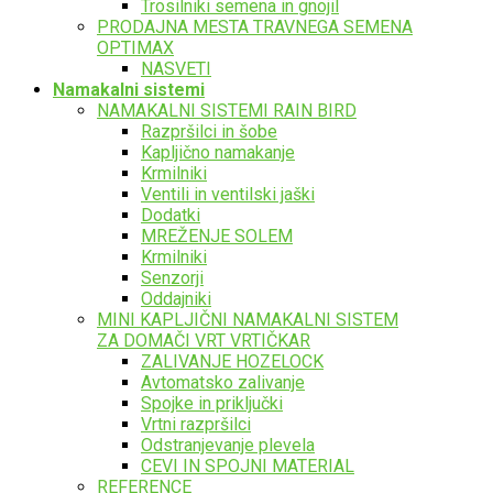
Trosilniki semena in gnojil
PRODAJNA MESTA TRAVNEGA SEMENA
OPTIMAX
NASVETI
Namakalni sistemi
NAMAKALNI SISTEMI RAIN BIRD
Razpršilci in šobe
Kapljično namakanje
Krmilniki
Ventili in ventilski jaški
Dodatki
MREŽENJE SOLEM
Krmilniki
Senzorji
Oddajniki
MINI KAPLJIČNI NAMAKALNI SISTEM
ZA DOMAČI VRT VRTIČKAR
ZALIVANJE HOZELOCK
Avtomatsko zalivanje
Spojke in priključki
Vrtni razpršilci
Odstranjevanje plevela
CEVI IN SPOJNI MATERIAL
REFERENCE