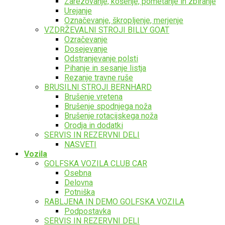
Zarezovanje, košenje, pometanje in zbiranje
Urejanje
Označevanje, škropljenje, merjenje
VZDRŽEVALNI STROJI BILLY GOAT
Ozračevanje
Dosejevanje
Odstranjevanje polsti
Pihanje in sesanje listja
Rezanje travne ruše
BRUSILNI STROJI BERNHARD
Brušenje vretena
Brušenje spodnjega noža
Brušenje rotacijskega noža
Orodja in dodatki
SERVIS IN REZERVNI DELI
NASVETI
Vozila
GOLFSKA VOZILA CLUB CAR
Osebna
Delovna
Potniška
RABLJENA IN DEMO GOLFSKA VOZILA
Podpostavka
SERVIS IN REZERVNI DELI