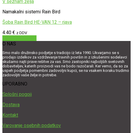
V seznam želja
Namakalni sistemi Rain Bird
Šoba Rain Bird HE-VAN 12 – rjava
4.40
€
z DDV
Dodaj v košarico
O NAS
Smo malo družinsko podjetje s tradicijo iz leta 1990. Ukvarjamo se s
prodajo izdelkov za vzdrževanje travnih površin in z izkušenimi sodelavci
skušamo najti prave rešitve za vas. Smo zastopniki najboljših svetovnih
dobaviteljev, katerih proizvodi vas ne bodo razočarali. Ker vemo, da so za
uspeh podjetja pomembni zadovoljni kupci, se na vsakem koraku trudimo
zadovoljiti vaše želje in potrebe.
UPORABNO
Splošni pogoji
Dostava
Kontakt
Varovanje osebnih podatkov