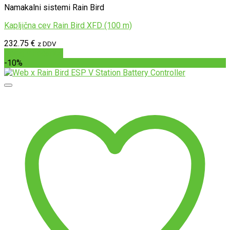
Namakalni sistemi Rain Bird
Kapljična cev Rain Bird XFD (100 m)
232.75
€
z DDV
Dodaj v košarico
-10%