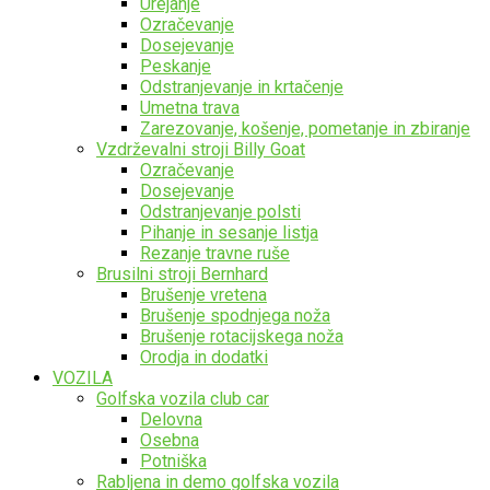
Urejanje
Ozračevanje
Dosejevanje
Peskanje
Odstranjevanje in krtačenje
Umetna trava
Zarezovanje, košenje, pometanje in zbiranje
Vzdrževalni stroji Billy Goat
Ozračevanje
Dosejevanje
Odstranjevanje polsti
Pihanje in sesanje listja
Rezanje travne ruše
Brusilni stroji Bernhard
Brušenje vretena
Brušenje spodnjega noža
Brušenje rotacijskega noža
Orodja in dodatki
VOZILA
Golfska vozila club car
Delovna
Osebna
Potniška
Rabljena in demo golfska vozila