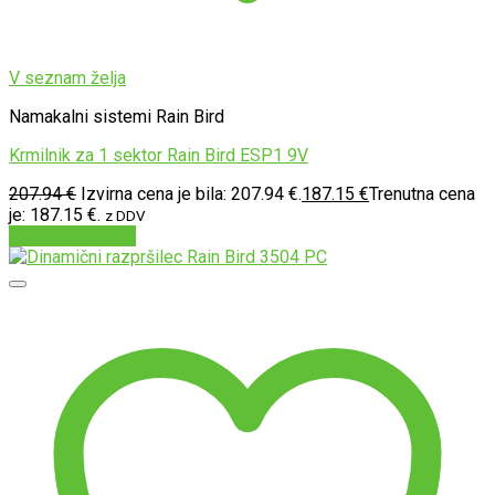
V seznam želja
Namakalni sistemi Rain Bird
Krmilnik za 1 sektor Rain Bird ESP1 9V
207.94
€
Izvirna cena je bila: 207.94 €.
187.15
€
Trenutna cena
je: 187.15 €.
z DDV
Dodaj v košarico