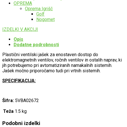
OPREMA
Oprema Igrišč
Golf
Nogomet
IZDELKI V AKCIJI
Opis
Dodatne podrobnosti
Plastični ventilski jašek za enostaven dostop do
elektromagnetnih ventilov, ročnih ventilov in ostalih naprav, ki
jih potrebujemo pri avtomatiziranih namakalnih sistemih.
Jašek močno priporočamo tudi pri vrtnih sistemih.
SPECIFIKACIJA:
Šifra:
5VBA02672
Teža
1.5 kg
Podobni izdelki