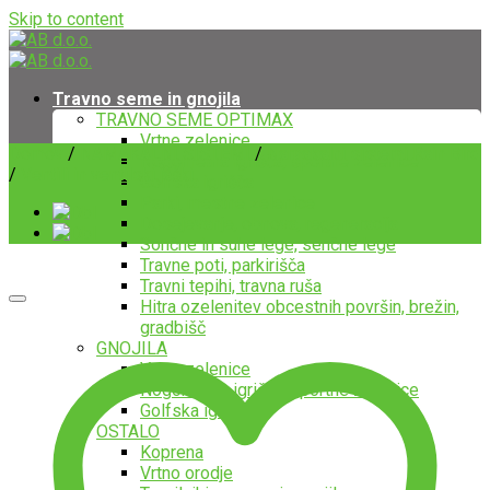
Skip to content
Travno seme in gnojila
TRAVNO SEME OPTIMAX
Vrtne zelenice
Domov
/
NAMAKALNI SISTEMI
/
Namakalni sistemi Rain Bird
Nogometna igrišča, športne zelenice
/
Ventili in ventilski jaški
Golfska igrišča
Parki, mestne zelenice
Dosejevanje, obnova, regeneracija
Sončne in suhe lege, senčne lege
Travne poti, parkirišča
Travni tepihi, travna ruša
Hitra ozelenitev obcestnih površin, brežin,
gradbišč
GNOJILA
Vrtne zelenice
Nogometna igrišča, športne zelenice
Golfska igrišča
OSTALO
Koprena
Vrtno orodje