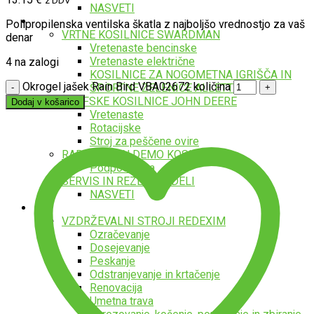
z DDV
NASVETI
Kosilnice
Polipropilenska ventilska škatla z najboljšo vrednostjo za vaš
VRTNE KOSILNICE SWARDMAN
denar
Vretenaste bencinske
Vretenaste električne
4 na zalogi
KOSILNICE ZA NOGOMETNA IGRIŠČA IN
Okrogel jašek Rain Bird VBA02672 količina
ŠPORTNE ZELENICE ALLETT
GOLFSKE KOSILNICE JOHN DEERE
Dodaj v košarico
Vretenaste
Rotacijske
Stroj za peščene ovire
RABLJENE IN DEMO KOSILNICE
Podpostavka
SERVIS IN REZERVNI DELI
NASVETI
Vzdrževalni stroji
VZDRŽEVALNI STROJI REDEXIM
Ozračevanje
Dosejevanje
Peskanje
Odstranjevanje in krtačenje
Renovacija
Umetna trava