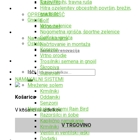
Travni tepihi, travna ruša
NASVETI
Hitra ozelenitev obcestnih površin, brežin,
Oprema
gradbišč
OPREMA IGRIŠČ
Gnojila
Golf
Vrtne zelenice
Nogomet
Nogometna igrišča, športne zelenice
Storitve
Golfska igrišča
Namakalni sistemi
Ostalo
Načrtovanje in montaža
Koprena
Servis in renovacija
Vrtno orodje
Trosilniki semena in gnojil
Škropiva
Išči:
Substrati
NAMAKALNI SISTEMI
Mreženje solem
Krmilniki
Oddajniki
Košarica
Senzorji
Namakalni sistemi Rain Bird
V košarici ni izdelkov.
Razpršilci in šobe
Kapljično namakanje
V TRGOVINO
Krmilniki
Ventili in ventilski jaški
Dodatki