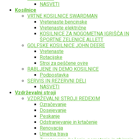
NASVETI
Kosilnice
VRTNE KOSILNICE SWARDMAN
Vretenaste bencinske
Vretenaste električne
KOSILNICE ZA NOGOMETNA IGRIŠČA IN
ŠPORTNE ZELENICE ALLETT
GOLFSKE KOSILNICE JOHN DEERE
Vretenaste
Rotacijske
Stroj za peščene ovire
RABLJENE IN DEMO KOSILNICE
Podpostavka
SERVIS IN REZERVNI DELI
NASVETI
Vzdrževalni stroji
VZDRŽEVALNI STROJI REDEXIM
Ozračevanje
Dosejevanje
Peskanje
Odstranjevanje in krtačenje
Renovacija
Umetna trava