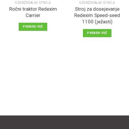
VZDRŽEVALNI STROJI
VZDRŽEVALNI STROJI
Ročni traktor Redexim
Stroj za dosejevanje
Carrier
Redexim Speed-seed
V
V
seznam
seznam
1100 (ježasti)
želja
želja
PREBERI VEČ
PREBERI VEČ