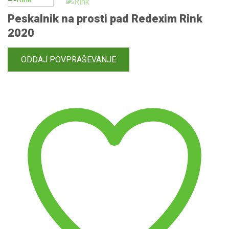
Peskalnik na prosti pad Redexim Rink
2020
V
seznam
želja
ODDAJ POVPRAŠEVANJE