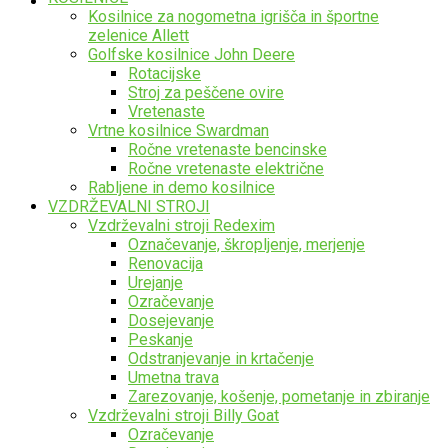
Kosilnice za nogometna igrišča in športne
zelenice Allett
Golfske kosilnice John Deere
Rotacijske
Stroj za peščene ovire
Vretenaste
Vrtne kosilnice Swardman
Ročne vretenaste bencinske
Ročne vretenaste električne
Rabljene in demo kosilnice
VZDRŽEVALNI STROJI
Vzdrževalni stroji Redexim
Označevanje, škropljenje, merjenje
Renovacija
Urejanje
Ozračevanje
Dosejevanje
Peskanje
Odstranjevanje in krtačenje
Umetna trava
Zarezovanje, košenje, pometanje in zbiranje
Vzdrževalni stroji Billy Goat
Ozračevanje