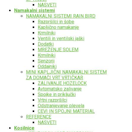
NASVETI
Namakalni sistemi
NAMAKALNI SISTEMI RAIN BIRD
Razpršilci in šobe
Kapljično namakanje
Krmilniki
Ventili in ventilski jaški
Dodatki
MREŽENJE SOLEM
Krmilniki
Senzorji
Oddajniki
MINI KAPLJIČNI NAMAKALNI SISTEM
ZA DOMAČI VRT VRTIČKAR
ZALIVANJE HOZELOCK
Avtomatsko zalivanje
Spojke in priključki
Vrtni razpršilci
Odstranjevanje plevela
CEVI IN SPOJNI MATERIAL
REFERENCE
NASVETI
Kosilnice