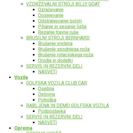
VZDRŽEVALNI STROJI BILLY GOAT
Ozračevanje
Dosejevanje
Odstranjevanje polsti
Pihanje in sesanje listja
Rezanje travne ruše
BRUSILNI STROJI BERNHARD
Brušenje vretena
Brušenje spodnjega noža
Brušenje rotacijskega noža
Orodja in dodatki
SERVIS IN REZERVNI DELI
NASVETI
Vozila
GOLFSKA VOZILA CLUB CAR
Osebna
Delovna
Potniška
RABLJENA IN DEMO GOLFSKA VOZILA
Podpostavka
SERVIS IN REZERVNI DELI
NASVETI
Oprema