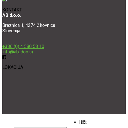
KONTAKT
AB d.o.o.
Breznica 1, 4274 Žirovnica
Slovenija
+386 (0) 4 580 58 10
info@ab-doo.si
LOKACIJA
Izdelava spletnih strani:
olioweb.si
Išči:
AB d.o.o., Vse pravice pridržane - 2026