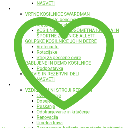
NASVETI
Kosilnice
VRTNE KOSILNICE SWARDMAN
Vretenaste bencinske
Vretenaste električne
KOSILNICE ZA NOGOMETNA IGRIŠČA IN
ŠPORTNE ZELENICE ALLETT
GOLFSKE KOSILNICE JOHN DEERE
Vretenaste
Rotacijske
Stroj za peščene ovire
RABLJENE IN DEMO KOSILNICE
Podpostavka
SERVIS IN REZERVNI DELI
NASVETI
Vzdrževalni stroji
VZDRŽEVALNI STROJI REDEXIM
Ozračevanje
Dosejevanje
Peskanje
Odstranjevanje in krtačenje
Renovacija
Umetna trava