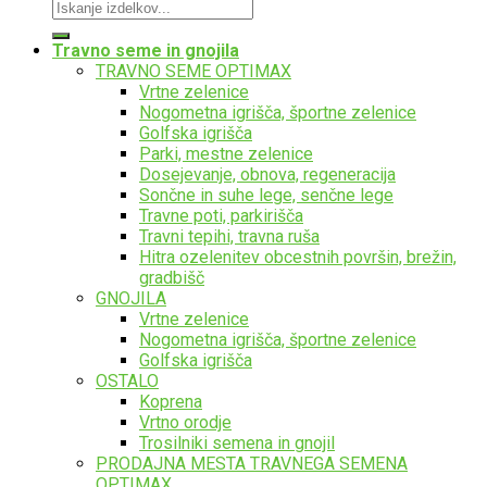
Travno seme in gnojila
TRAVNO SEME OPTIMAX
Vrtne zelenice
Nogometna igrišča, športne zelenice
Golfska igrišča
Parki, mestne zelenice
Dosejevanje, obnova, regeneracija
Sončne in suhe lege, senčne lege
Travne poti, parkirišča
Travni tepihi, travna ruša
Hitra ozelenitev obcestnih površin, brežin,
gradbišč
GNOJILA
Vrtne zelenice
Nogometna igrišča, športne zelenice
Golfska igrišča
OSTALO
Koprena
Vrtno orodje
Trosilniki semena in gnojil
PRODAJNA MESTA TRAVNEGA SEMENA
OPTIMAX