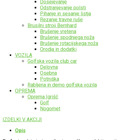
Dosejevanje
Odstranjevanje polsti
Pihanje in sesanje listja
Rezanje travne ruše
Brusilni stroji Bernhard
Brušenje vretena
Brušenje spodnjega noža
Brušenje rotacijskega noža
Orodja in dodatki
VOZILA
Golfska vozila club car
Delovna
Osebna
Potniška
Rabljena in demo golfska vozila
OPREMA
Oprema Igrišč
Golf
Nogomet
IZDELKI V AKCIJI
Opis