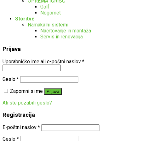
OPREMA IGRIŠČ
Golf
Nogomet
Storitve
Namakalni sistemi
Načrtovanje in montaža
Servis in renovacija
Prijava
Uporabniško ime ali e-poštni naslov
*
Geslo
*
Zapomni si me
Prijava
Ali ste pozabili geslo?
Registracija
E-poštni naslov
*
Geslo
*