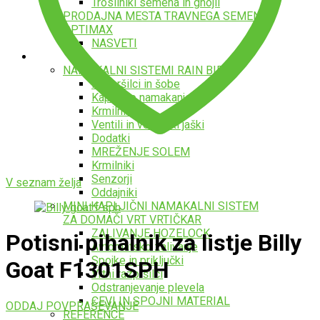
Trosilniki semena in gnojil
PRODAJNA MESTA TRAVNEGA SEMENA
OPTIMAX
NASVETI
Namakalni sistemi
NAMAKALNI SISTEMI RAIN BIRD
Razpršilci in šobe
Kapljično namakanje
Krmilniki
Ventili in ventilski jaški
Dodatki
MREŽENJE SOLEM
Krmilniki
Senzorji
V seznam želja
Oddajniki
MINI KAPLJIČNI NAMAKALNI SISTEM
ZA DOMAČI VRT VRTIČKAR
ZALIVANJE HOZELOCK
Potisni pihalnik za listje Billy
Avtomatsko zalivanje
Spojke in priključki
Goat F1301SPH
Vrtni razpršilci
Odstranjevanje plevela
CEVI IN SPOJNI MATERIAL
ODDAJ POVPRAŠEVANJE
REFERENCE