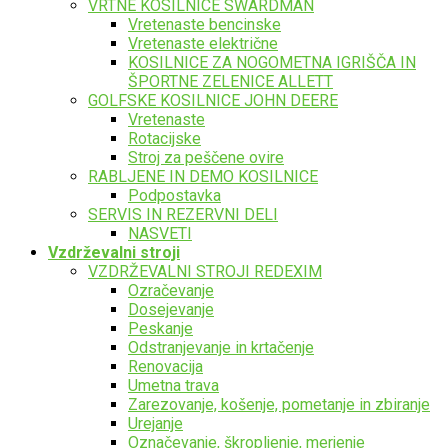
VRTNE KOSILNICE SWARDMAN
Vretenaste bencinske
Vretenaste električne
KOSILNICE ZA NOGOMETNA IGRIŠČA IN
ŠPORTNE ZELENICE ALLETT
GOLFSKE KOSILNICE JOHN DEERE
Vretenaste
Rotacijske
Stroj za peščene ovire
RABLJENE IN DEMO KOSILNICE
Podpostavka
SERVIS IN REZERVNI DELI
NASVETI
Vzdrževalni stroji
VZDRŽEVALNI STROJI REDEXIM
Ozračevanje
Dosejevanje
Peskanje
Odstranjevanje in krtačenje
Renovacija
Umetna trava
Zarezovanje, košenje, pometanje in zbiranje
Urejanje
Označevanje, škropljenje, merjenje