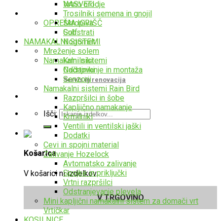
Vrtno orodje
NASVETI
Trosilniki semena in gnojil
Oprema
Škropiva
OPREMA IGRIŠČ
Substrati
Golf
NAMAKALNI SISTEMI
Nogomet
Mreženje solem
Storitve
Krmilniki
Namakalni sistemi
Oddajniki
Načrtovanje in montaža
Senzorji
Servis in renovacija
Namakalni sistemi Rain Bird
Razpršilci in šobe
Kapljično namakanje
Išči:
Krmilniki
Ventili in ventilski jaški
Dodatki
Cevi in spojni material
Košarica
Zalivanje Hozelock
Avtomatsko zalivanje
Spojke in priključki
V košarici ni izdelkov.
Vrtni razpršilci
Odstranjevanje plevela
V TRGOVINO
Mini kapljični namakalni sistem za domači vrt
Vrtičkar
KOSILNICE