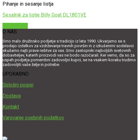
Pihanje in sesanje listja
Sesalnik za listje Billy Goat DL1801VE
Preberi več
O NAS
Smo malo družinsko podjetje s tradicijo iz leta 1990. Ukvarjamo se s
prodajo izdelkov za vzdrževanje travnih površin in z izkušenimi sodelavci
skušamo najti prave rešitve za vas. Smo zastopniki najboljših svetovnih
dobaviteljev, katerih proizvodi vas ne bodo razočarali. Ker vemo, da so za
uspeh podjetja pomembni zadovoljni kupci, se na vsakem koraku trudimo
zadovoljiti vaše želje in potrebe.
UPORABNO
Splošni pogoji
Dostava
Kontakt
Varovanje osebnih podatkov