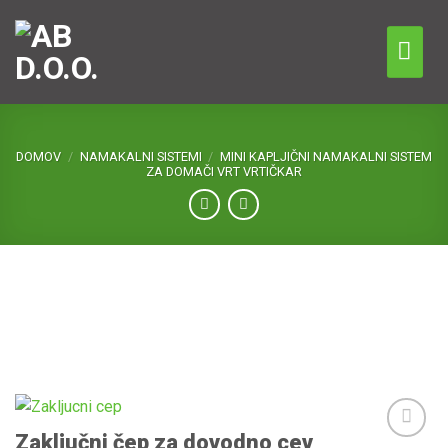
Skip
to
content
DOMOV
/
NAMAKALNI SISTEMI
/
MINI KAPLJIČNI NAMAKALNI SISTEM
ZA DOMAČI VRT VRTIČKAR
Zaključni čep za dovodno cev