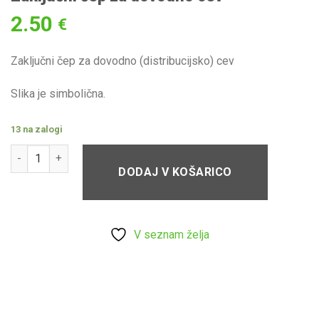
2.50
V
€
seznam
želja
Zaključni čep za dovodno (distribucijsko) cev
Slika je simbolična.
13 na zalogi
Zaključni čep za dovodno cev količina
DODAJ V KOŠARICO
V seznam želja