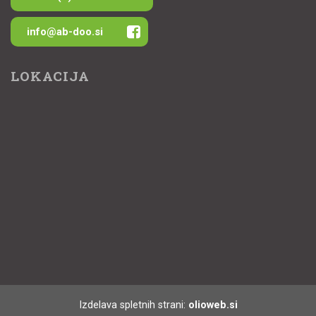
info@ab-doo.si
LOKACIJA
Izdelava spletnih strani:
olioweb.si