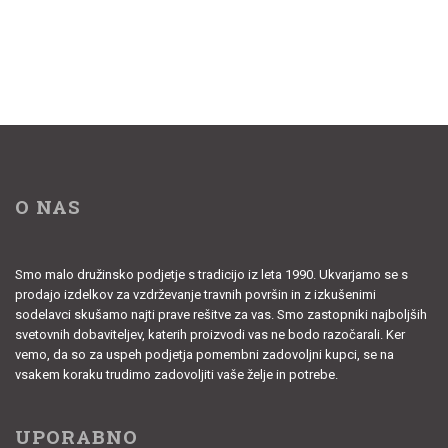
O NAS
Smo malo družinsko podjetje s tradicijo iz leta 1990. Ukvarjamo se s
prodajo izdelkov za vzdrževanje travnih površin in z izkušenimi
sodelavci skušamo najti prave rešitve za vas. Smo zastopniki najboljših
svetovnih dobaviteljev, katerih proizvodi vas ne bodo razočarali. Ker
vemo, da so za uspeh podjetja pomembni zadovoljni kupci, se na
vsakem koraku trudimo zadovoljiti vaše želje in potrebe.
UPORABNO