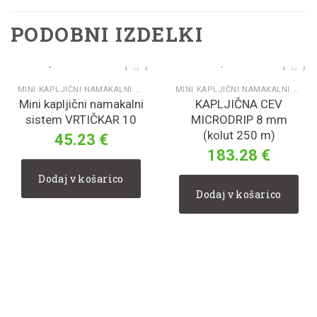
PODOBNI IZDELKI
MINI KAPLJIČNI NAMAKALNI SISTEM ZA DOMAČI VRT VRTIČKAR
MINI KAPLJIČNI NAMAKALNI SISTEM ZA DOMAČI VRT VRTIČKAR
Mini kapljični namakalni
KAPLJIČNA CEV
V
V
seznam
seznam
sistem VRTIČKAR 10
MICRODRIP 8 mm
želja
želja
(kolut 250 m)
45.23
€
183.28
€
Dodaj v košarico
Dodaj v košarico